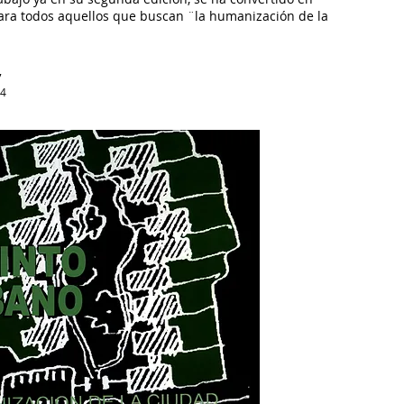
ra todos aquellos que buscan ¨la humanización de la
7
04