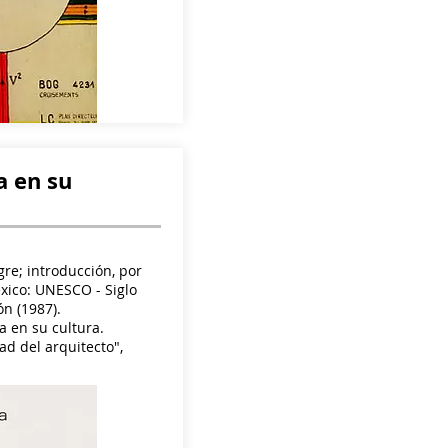
a en su
re; introducción, por
éxico: UNESCO - Siglo
ón (1987).
a en su cultura.
ad del arquitecto",