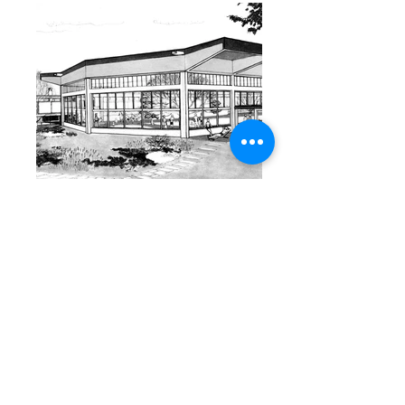
Carmel Country Club
Esguerra, Sáenz y Samper
Carmel Country Club
Bogotá. Colombia
Cliente: Carmel Country Club
Trabajo realizado: Diseño arquitectónico y
construcción
Área: 4.000 M²