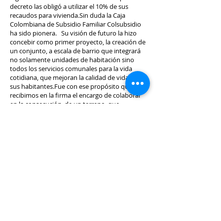
decreto las obligó a utilizar el 10% de sus
recaudos para vivienda.Sin duda la Caja
Colombiana de Subsidio Familiar Colsubsidio
ha sido pionera. Su visión de futuro la hizo
concebir como primer proyecto, la creación de
un conjunto, a escala de barrio que integrará
no solamente unidades de habitación sino
todos los servicios comunales para la vida
cotidiana, que mejoran la calidad de vida de
sus habitantes.Fue con ese propósito que
recibimos en la firma el encargo de colaborar
en la consecución de un terreno que
permitiera hacer realidad esa idea. Se consiguió
un terreno en el noroccidente de la ciudad con
una extensión de 130 hectáreas ubicado entre
dos urbanizaciones ya existentes que habían
sido concebidas sin ninguna relación de
continuidad.
En el diseño y resultado urbanístico final de
este barrio, intervinieron tres entidades a
saber:
La entidad promotora cuya amplia trayectoria
en la búsqueda de servicio a la comunidad con
calidad, es ampliamente conocida y quien