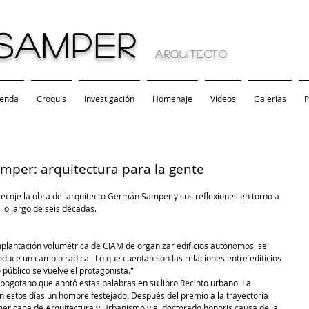
SAMPER
arquitecto
ienda
Croquis
Investigación
Homenaje
Vídeos
Galerías
P
mper: arquitectura para la gente
recoje la obra del arquitecto Germán Samper y sus reflexiones en torno a 
 lo largo de seis décadas. 
mplantación volumétrica de CIAM de organizar edificios autónomos, se 
uce un cambio radical. Lo que cuentan son las relaciones entre edificios 
 público se vuelve el protagonista." 
ogotano que anotó estas palabras en su libro Recinto urbano. La 
n estos días un hombre festejado. Después del premio a la trayectoria 
mericana de Arquitectura y Urbanismo y el doctorado honoris causa de la 