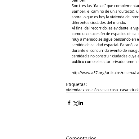
Samper? 
Son tres las “ñapas” que complementan
Samper, el camino de un arquitecto), u
sobre lo que es hoy la vivienda de int
diferentes ciudades del mundo. 
Al final del recorrido, es evidente la 
como una sucesión de espacios de calid
muy a menudo se sigue pensando en edif
sentido de calidad espacial. Paradójic
durante el concurrido evento de inaugu
cantidad sino construir ciudades cuya 
público como el sector privado tomen n
http://www.a57.org/articulos/resena/
Etiquetas:
vivienda
exposición casa+casa+casa=ciud
Comentarios