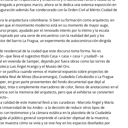
tregado a principios marzo, ahora se le dedica una extensa exposición en 
auguración además fue condecorado con la Orden Civil al Mérito Ciudad de 
a la arquitectura colombiana. Si bien su formación como arquitecto, en 
 en que el movimiento moderno está en su momento de mayor auge, 
so propio, ayudado por el renovado interés por lo íntimo y la escala 
spirado por una serie de encuentros con la realidad del país y los 
or del barrio La Fragua, un experimento de autoconstrucción dirigida 
ido residencial de la ciudad que este discurso toma forma. No es 
 –que lleva el sugestivo título Casa + casa + casa = ¿ciudad?– se 
al en vivienda de Samper, dejando por fuera obras como las torres de 
lioteca Luis Ángel Arango y el Museo del Oro. 
er se justifica cuando vemos el material expuesto sobre proyectos de 
dadela Real de Minas (Bucaramanga), Ciudadela Colsubsidio o La Fragua 
per, en gran parte provenientes del fondo documental que dejó al 
ápiz, tinta o simplemente marcadores de color, llenos de anotaciones en el 
cia son la memoria del arquitecto, pero que al exhibirse se convierten 
ecto–. 
a calidad de este material llevó a las curadoras –Marcela Ángel y María 
 Universidad de los Andes– a la decisión de reducir otros tipos de 
os con testimonios y la cámara estática en la plazoleta de la Ciudadela 
gida al público general sorprende el carácter objetual de la muestra; 
 se muestra cómo se vivía y se vive hoy en los espacios diseñados por 