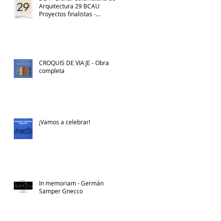
Arquitectura 29 BCAU
Proyectos finalistas -
Categoría Divulgación.
Croquis de Viaje – Germán
Samper Gnecco (Obra
Completa)
CROQUIS DE VIAJE - Obra
completa
¡Vamos a celebrar!
In memoriam - Germán
Samper Gnecco