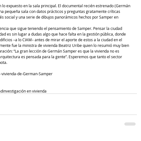
 lo expuesto en la sala principal. El documental recién estrenado (Germán 
na pequeña sala con datos prácticos y preguntas gratamente críticas 
erés social y una serie de dibujos panorámicos hechos por Samper en 
vigencia que sigue teniendo el pensamiento de Samper. Pensar la ciudad 
ad es sin lugar a dudas algo que hace falta en la gestión pública, donde 
icios –a lo CIAM– antes de mirar el aporte de estos a la ciudad en el 
amente fue la ministra de vivienda Beatriz Uribe quien lo resumió muy bien 
ración: “La gran lección de Germán Samper es que la vivienda no es 
arquitectura es pensada para la gente”. Esperemos que tanto el sector 
ota. 
La-vivienda-de-German-Samper 
ad
investigación en vivienda