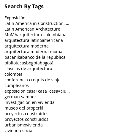
Search By Tags
Exposición
Latin America in Construction: Architecture 1955-1
Latin American Architecture
MoMA
arquitectura colombiana
arquitectura latinoamericana
arquitectura moderna
arquitectura moderna moma
bacanika
banco de la república
bibliotecas
bogota
bogotá
clásicos de arquitectura
colombia
conferencia croquis de viaje
cumpleaños
exposición casa+casa+casa=ciudad
germán samper
investigación en vivienda
museo del oro
perfil
proyectos construidos
proyectos construídos
urbanismo
vivienda
vivienda social