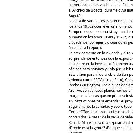
Universidad de los Andes que le fue en
el Archivo de Bogotá, durante cuya in
Bogotá. 
La obra de Samper es trascendental par
los años 1950s ocurre en un momento
Samper poco a poco construye un discur
humana en los años 1960s y 1970s, e in
ciudadanos, por ejemplo cuando es gest
único para la época. 
Es precisamente en la vivienda y el tej
sorprendente entonces que la exposición
concentre en la investigación proyectu
oficinas para Avianca y Coltejer, la bib
Esta visión parcial de la obra de Samp
vivienda como PREVI (Lima, Perú), Ciu
(ambos en Bogotá). Los dibujos de Sam
Archivo, son valiosos planos hechos a l
margen –palabras que en primera instan
en instrucciones para entender el proy
Seguramente la cantidad y sobre todo l
Cecilia O’Byrne, ambas profesoras de la
contenidos. A pesar de la serie de vide
Real de Minas, para una exposición diri
¿Dónde está la gente? ¿Por qué casi no